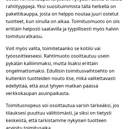
rahtityyppejä. Yksi suosituimmista tällä hetkellä on
pakettikauppa, josta on helppo noutaa juuri ostetut
tuotteet, kun sinulla on aikaa. Toimitusmuoto on siis
erittäin helposti saatavilla ja tyypillisesti myös halvin
toimitusratkaisu.
Voit myös valita, toimitetaanko se kotiisi vai
työosoitteeseesi. Rahtimuoto osoittautuu usein
pykälän kalliimmaksi, mutta lisäksi erittäin
ongelmattomaksi. Edullisin toimitusvaihtoehto on
kuitenkin tuotteiden nouto itse, mikä valitettavasti
edellyttää, että asut lyhyen matkan päässä
verkkokaupan asuinpaikasta.
Toimitusnopeus voi osoittautua varsin tärkeäksi, jos
tilauksesi puuttuu välittömästi, ja siksi on tietysti
keskeistä, että tarkistamme nykyisen tuotteen
arvioitu toimitusaika.