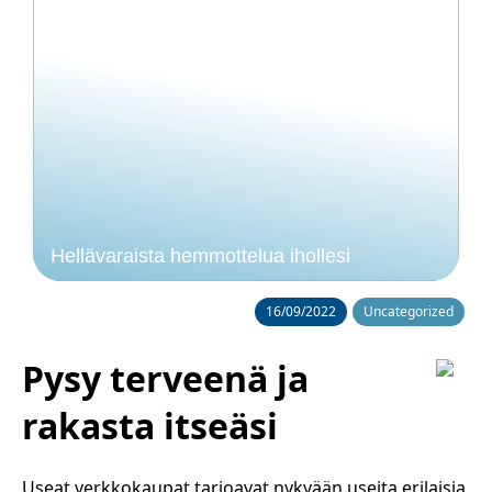
Hellävaraista hemmottelua ihollesi
16/09/2022
Uncategorized
Pysy terveenä ja
rakasta itseäsi
Useat verkkokaupat tarjoavat nykyään useita erilaisia