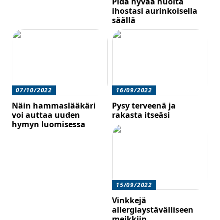
Pidä hyvää huolta
ihostasi aurinkoisella
säällä
07/10/2022
16/09/2022
Näin hammaslääkäri
Pysy terveenä ja
voi auttaa uuden
rakasta itseäsi
hymyn luomisessa
15/09/2022
Vinkkejä
allergiaystävälliseen
meikkiin