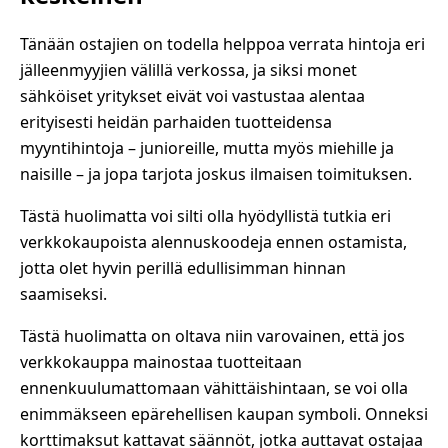
Tänään ostajien on todella helppoa verrata hintoja eri
jälleenmyyjien välillä verkossa, ja siksi monet
sähköiset yritykset eivät voi vastustaa alentaa
erityisesti heidän parhaiden tuotteidensa
myyntihintoja – junioreille, mutta myös miehille ja
naisille – ja jopa tarjota joskus ilmaisen toimituksen.
Tästä huolimatta voi silti olla hyödyllistä tutkia eri
verkkokaupoista alennuskoodeja ennen ostamista,
jotta olet hyvin perillä edullisimman hinnan
saamiseksi.
Tästä huolimatta on oltava niin varovainen, että jos
verkkokauppa mainostaa tuotteitaan
ennenkuulumattomaan vähittäishintaan, se voi olla
enimmäkseen epärehellisen kaupan symboli. Onneksi
korttimaksut kattavat säännöt, jotka auttavat ostajaa