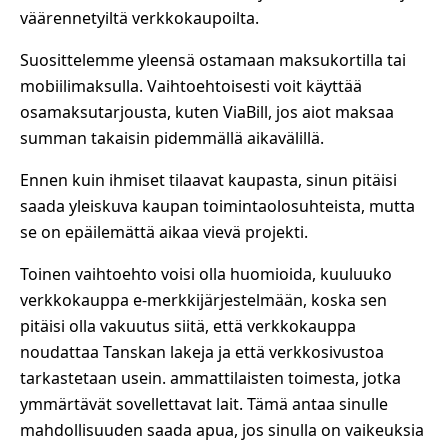
väärennetyiltä verkkokaupoilta.
Suosittelemme yleensä ostamaan maksukortilla tai
mobiilimaksulla. Vaihtoehtoisesti voit käyttää
osamaksutarjousta, kuten ViaBill, jos aiot maksaa
summan takaisin pidemmällä aikavälillä.
Ennen kuin ihmiset tilaavat kaupasta, sinun pitäisi
saada yleiskuva kaupan toimintaolosuhteista, mutta
se on epäilemättä aikaa vievä projekti.
Toinen vaihtoehto voisi olla huomioida, kuuluuko
verkkokauppa e-merkkijärjestelmään, koska sen
pitäisi olla vakuutus siitä, että verkkokauppa
noudattaa Tanskan lakeja ja että verkkosivustoa
tarkastetaan usein. ammattilaisten toimesta, jotka
ymmärtävät sovellettavat lait. Tämä antaa sinulle
mahdollisuuden saada apua, jos sinulla on vaikeuksia