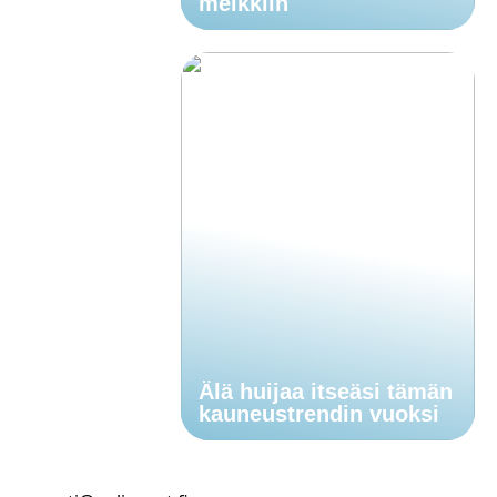
meikkiin
Älä huijaa itseäsi tämän
kauneustrendin vuoksi