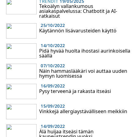
TRENDIT
19/05/2025
Tekoälyn vallankumous
asiakaspalvelussa: Chatbotit ja AI-
ratkaisut
25/10/2022
Käytännön lisävarusteiden käyttö
14/10/2022
Pidä hyvää huolta ihostasi aurinkoisella
säällä
07/10/2022
Näin hammaslääkäri voi auttaa uuden
hymyn luomisessa
16/09/2022
Pysy terveenä ja rakasta itseäsi
15/09/2022
Vinkkejä allergiaystävälliseen meikkiin
14/09/2022
Älä huijaa itseäsi tämän
kauneustrendin vuoksi