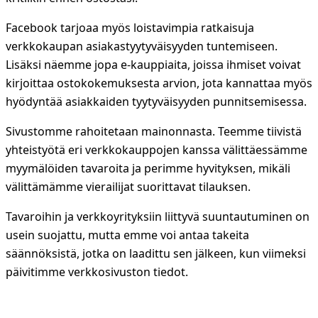
Facebook tarjoaa myös loistavimpia ratkaisuja
verkkokaupan asiakastyytyväisyyden tuntemiseen.
Lisäksi näemme jopa e-kauppiaita, joissa ihmiset voivat
kirjoittaa ostokokemuksesta arvion, jota kannattaa myös
hyödyntää asiakkaiden tyytyväisyyden punnitsemisessa.
Sivustomme rahoitetaan mainonnasta. Teemme tiivistä
yhteistyötä eri verkkokauppojen kanssa välittäessämme
myymälöiden tavaroita ja perimme hyvityksen, mikäli
välittämämme vierailijat suorittavat tilauksen.
Tavaroihin ja verkkoyrityksiin liittyvä suuntautuminen on
usein suojattu, mutta emme voi antaa takeita
säännöksistä, jotka on laadittu sen jälkeen, kun viimeksi
päivitimme verkkosivuston tiedot.