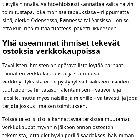
tietyllä hinnalla. Vaihtoehtoisesti kannattaa valita halvin
toimitustapa, joka monissa tapauksissa – riippumatta
siitä, oletko Odensessa, Rønnessä tai Aarsissa – on se,
että kuriiri toimittaa tuotteesi pakettiliikkeeseen.
Yhä useammat ihmiset tekevät
ostoksia verkkokaupoissa
Tavallisten ihmisten on epätavallista löytää parhaat
hinnat eri verkkokaupoista, ja suurin osa
verkkoyrityksistä ei ole pystynyt välttääkseen useiden
tuotteidensa hintatason alentamisen – vauvoille ja
lapsille, mutta myös naisille ja miehille – valtavasti, ja jopa
tarjota joskus ilmaisen toimituksen.
Toisaalta voi silti olla kannattavaa tarkistaa muutamat
verkkokaupat myynnin jälkeen ennen ostosten
tekemistä, jotta olet hyvin perillä saadaksesi halvimman