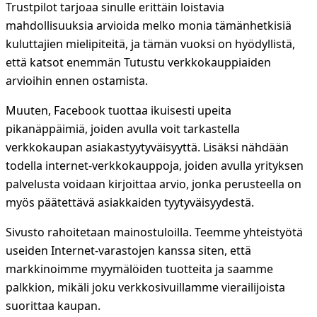
Trustpilot tarjoaa sinulle erittäin loistavia
mahdollisuuksia arvioida melko monia tämänhetkisiä
kuluttajien mielipiteitä, ja tämän vuoksi on hyödyllistä,
että katsot enemmän Tutustu verkkokauppiaiden
arvioihin ennen ostamista.
Muuten, Facebook tuottaa ikuisesti upeita
pikanäppäimiä, joiden avulla voit tarkastella
verkkokaupan asiakastyytyväisyyttä. Lisäksi nähdään
todella internet-verkkokauppoja, joiden avulla yrityksen
palvelusta voidaan kirjoittaa arvio, jonka perusteella on
myös päätettävä asiakkaiden tyytyväisyydestä.
Sivusto rahoitetaan mainostuloilla. Teemme yhteistyötä
useiden Internet-varastojen kanssa siten, että
markkinoimme myymälöiden tuotteita ja saamme
palkkion, mikäli joku verkkosivuillamme vierailijoista
suorittaa kaupan.