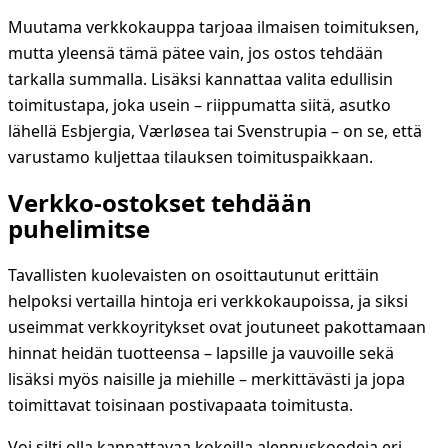
Muutama verkkokauppa tarjoaa ilmaisen toimituksen,
mutta yleensä tämä pätee vain, jos ostos tehdään
tarkalla summalla. Lisäksi kannattaa valita edullisin
toimitustapa, joka usein – riippumatta siitä, asutko
lähellä Esbjergia, Værløsea tai Svenstrupia – on se, että
varustamo kuljettaa tilauksen toimituspaikkaan.
Verkko-ostokset tehdään
puhelimitse
Tavallisten kuolevaisten on osoittautunut erittäin
helpoksi vertailla hintoja eri verkkokaupoissa, ja siksi
useimmat verkkoyritykset ovat joutuneet pakottamaan
hinnat heidän tuotteensa – lapsille ja vauvoille sekä
lisäksi myös naisille ja miehille – merkittävästi ja jopa
toimittavat toisinaan postivapaata toimitusta.
Voi silti olla kannattavaa kokeilla alennuskoodeja eri