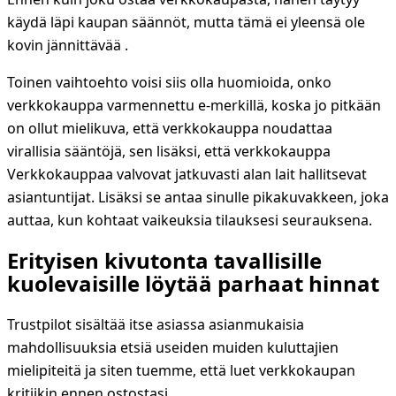
käydä läpi kaupan säännöt, mutta tämä ei yleensä ole
kovin jännittävää .
Toinen vaihtoehto voisi siis olla huomioida, onko
verkkokauppa varmennettu e-merkillä, koska jo pitkään
on ollut mielikuva, että verkkokauppa noudattaa
virallisia sääntöjä, sen lisäksi, että verkkokauppa
Verkkokauppaa valvovat jatkuvasti alan lait hallitsevat
asiantuntijat. Lisäksi se antaa sinulle pikakuvakkeen, joka
auttaa, kun kohtaat vaikeuksia tilauksesi seurauksena.
Erityisen kivutonta tavallisille
kuolevaisille löytää parhaat hinnat
Trustpilot sisältää itse asiassa asianmukaisia
mahdollisuuksia etsiä useiden muiden kuluttajien
mielipiteitä ja siten tuemme, että luet verkkokaupan
kritiikin ennen ostostasi.