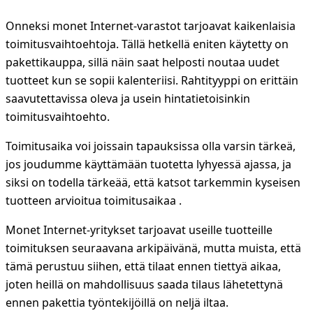
Onneksi monet Internet-varastot tarjoavat kaikenlaisia
toimitusvaihtoehtoja. Tällä hetkellä eniten käytetty on
pakettikauppa, sillä näin saat helposti noutaa uudet
tuotteet kun se sopii kalenteriisi. Rahtityyppi on erittäin
saavutettavissa oleva ja usein hintatietoisinkin
toimitusvaihtoehto.
Toimitusaika voi joissain tapauksissa olla varsin tärkeä,
jos joudumme käyttämään tuotetta lyhyessä ajassa, ja
siksi on todella tärkeää, että katsot tarkemmin kyseisen
tuotteen arvioitua toimitusaikaa .
Monet Internet-yritykset tarjoavat useille tuotteille
toimituksen seuraavana arkipäivänä, mutta muista, että
tämä perustuu siihen, että tilaat ennen tiettyä aikaa,
joten heillä on mahdollisuus saada tilaus lähetettynä
ennen pakettia työntekijöillä on neljä iltaa.