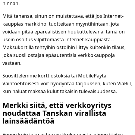
hinnan.
Mitä tahansa, sinun on muistettava, että jos Internet-
kauppias markkinoi tuotteitaan myyntihintaan, jota
voidaan pitää epärealistisen houkuttelevana, tämä on
usein osoitus vilpittömästä Internet-kauppiasta. .
Maksukortilla tehtyihin ostoihin liittyy kuitenkin tilaus,
joka suosii ostajaa epäautentisia verkkokauppoja
vastaan.
Suosittelemme korttiostoksia tai MobilePayta.
Vaihtoehtoisesti voit hyödyntää tarjouksen, kuten ViaBill,
kun haluat maksaa kulut takaisin tulevaisuudessa.
Merkki siitä, että verkkoyritys
noudattaa Tanskan virallista
lainsäädäntöä
Ennen kuin joku ostaa verkkokaupasta, hänen täytyy