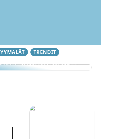
YYMÄLÄT
TRENDIT
llävaraista hemmottelua ihollesi