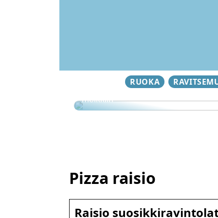
RUOKA
RAVITSEM
Vinkkejä allergiaystävälliseen
meikkiin
Pizza raisio
Raisio suosikkiravintola