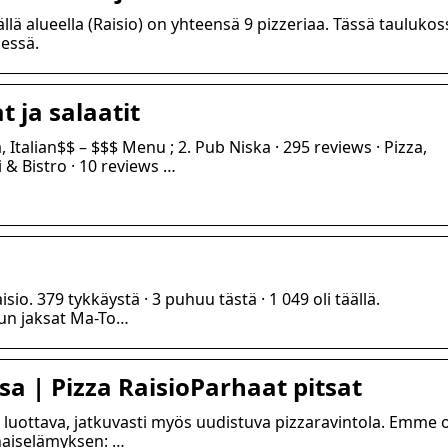
ällä alueella (Raisio) on yhteensä 9 pizzeriaa. Tässä taulukos
essä.
t ja salaatit
a, Italian$$ – $$$ Menu ; 2. Pub Niska · 295 reviews · Pizza,
 & Bistro · 10 reviews …
isio. 379 tykkäystä · 3 puhuu tästä · 1 049 oli täällä.
kun jaksat Ma-To…
sa | Pizza RaisioParhaat pitsat
n luottava, jatkuvasti myös uudistuva pizzaravintola. Emme 
naiselämyksen: …