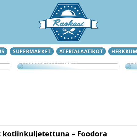
US
SUPERMARKET
ATERIALAATIKOT
HERKKUM
Älä huijaa itseäsi tämän
kauneustrendin vuoksi
He
t kotiinkuljetettuna – Foodora