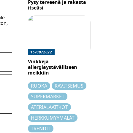
Pysy terveenä ja rakasta
itseäsi
ole
ton,
15/09/2022
Vinkkejä
allergiaystävälliseen
meikkiin
RUOKA
RAVITSEMUS
SUPERMARKET
ATERIALAATIKOT
HERKKUMYYMÄLÄT
TRENDIT