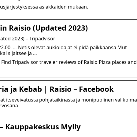
muusjärjestyksessä asiakkaiden mukaan.
 in Raisio (Updated 2023)
ated 2023) – Tripadvisor
 22.00. … Netis olevat aukioloajat ei pidä paikkaansa Mut
al sijaitsee ja …
 Find Tripadvisor traveler reviews of Raisio Pizza places and
ria ja Kebab | Raisio – Facebook
zzat itseveivatusta pohjataikinasta ja monipuolinen valikoima
Arvosana.
t – Kauppakeskus Mylly