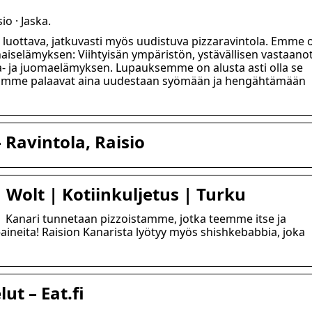
io · Jaska.
n luottava, jatkuvasti myös uudistuva pizzaravintola. Emme 
aiselämyksen: Viihtyisän ympäristön, ystävällisen vastaano
oka- ja juomaelämyksen. Lupauksemme on alusta asti olla se
kaamme palaavat aina uudestaan syömään ja hengähtämään
 Ravintola, Raisio
 Wolt | Kotiinkuljetus | Turku
 | Kanari tunnetaan pizzoistamme, jotka teemme itse ja
aineita! Raision Kanarista lyötyy myös shishkebabbia, joka
lut – Eat.fi